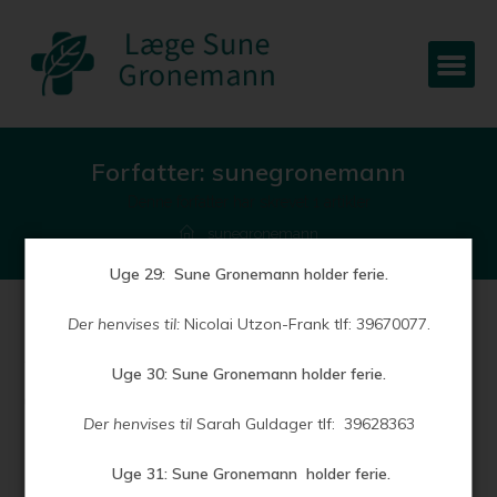
Forfatter:
sunegronemann
Denne forfatter har skrevet 1 artikler
sunegronemann
Uge 29: Sune Gronemann holder ferie.
Der henvises til:
Nicolai Utzon-Frank tlf: 39670077.
Aktuelt
Uge 30:
Sune Gronemann holder ferie.
23. juni 2026
Aktuelt
Der henvises til
Sarah Guldager tlf: 39628363
Sommerferie 2026 Uge 29: 13. juli – 17. juli: Sune Gronemann
Uge 31: Sune Gronemann holder ferie.
holder ferie. Der henvises til: Nicolai Utzon-Frank tlf: