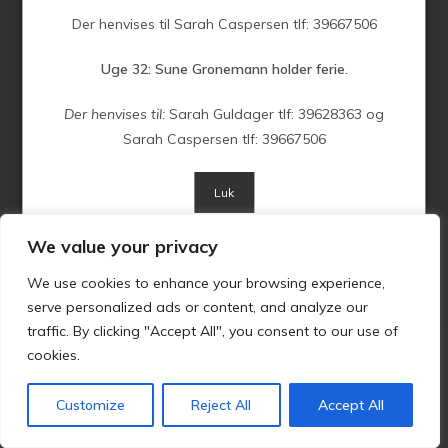
39670077. Uge 30: 20. juli – 24. juli: Sune Gronemann holder…
Der henvises til Sarah Caspersen tlf: 39667506
FORTSÆT MED AT LÆSE
Uge 32: Sune Gronemann holder ferie.
Der henvises til:
Sarah Guldager tlf: 39628363 og
Sarah Caspersen tlf: 39667506
Luk
We value your privacy
Privatlivspolitik
CGM 2025 ©​ | Alle rettigheder forbeholdt
We use cookies to enhance your browsing experience,
serve personalized ads or content, and analyze our
traffic. By clicking "Accept All", you consent to our use of
cookies.
Customize
Reject All
Accept All