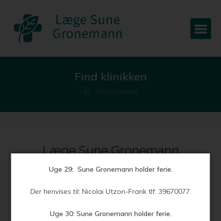
Find klinikken
Find klinikken
Læge Sune Gronemann
Uge 29: Sune Gronemann holder ferie.
Ellegårdsvej 87
Der henvises til:
Nicolai Utzon-Frank tlf: 39670077.
2820 Gentofte
Tlf: 32 22 10 22
Uge 30:
Sune Gronemann holder ferie.