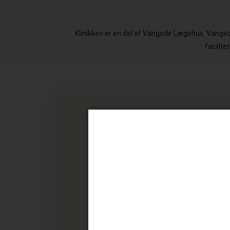
Klinikken er en del af Vangede Lægehus. Vange
facilit
Dag
Åbningstid
Mandag
08.00 – 16.00
Tirsdag
08.00 – 16.00
Onsdag
08.00 – 18.00