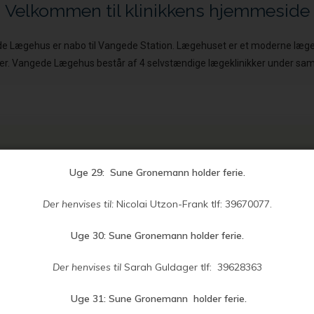
Velkommen til klinikkens hjemmeside
de Lægehus er nabo til Vangede Station. Lægehuset er et moderne læge
eter. Vangede Lægehus består af 4 selvstændige lægeklinikker under sa
Vores åbningstider
Uge 29: Sune Gronemann holder ferie.
Der henvises til:
Nicolai Utzon-Frank tlf: 39670077.
Telefon
(læge)
Tids- og medicinbestilling
Uge 30:
Sune Gronemann holder ferie.
09.30 – 10.30
09.30 – 11.30
Der henvises til
Sarah Guldager tlf: 39628363
09.30 – 10.30
09.30 – 11.30
Uge 31: Sune Gronemann holder ferie.
– – – – – – –
09.30 – 11.30