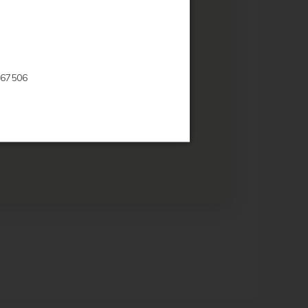
667506
kuttelefonen er ikke til tidsbestilling eller