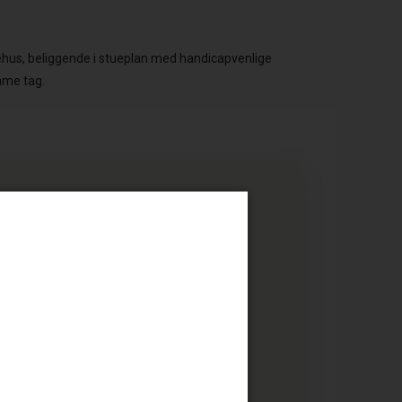
hus, beliggende i stueplan med handicapvenlige
mme tag.